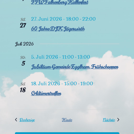
a
e
FFW Falkenberg Hallenfest
g
n
l
A
.
27. Juni 2026 - 18:00
22:00
-
SA.
n
t
27
s
60 Jahre DJK Jägerwirth
u
i
c
Juli 2026
n
h
5. Juli 2026 - 11:00
13:00
-
t
SO.
g
5
e
Jubiläum Gemeinde Egglham, Frühschoppen
e
n
-
n
18. Juli 2026 - 15:00
19:00
-
SA.
N
18
Oldtimertreffen
S
a
v
u
i
g
c
Veranstaltungen
Veranstaltu
Vorherige
Heute
Nächste
a
h
t