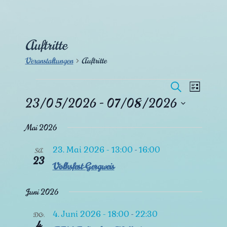
Auftritte
Veranstaltungen
Auftritte
Veranstaltungen
V
V
S
L
e
u
23/05/2026
 - 
07/08/2026
i
e
r
c
s
D
a
h
r
Mai 2026
t
a
n
e
e
t
a
s
23. Mai 2026 - 13:00
16:00
-
SA.
u
23
t
Volksfest Gergweis
n
m
a
w
s
l
ä
Juni 2026
t
h
t
u
4. Juni 2026 - 18:00
22:30
-
l
DO.
4
n