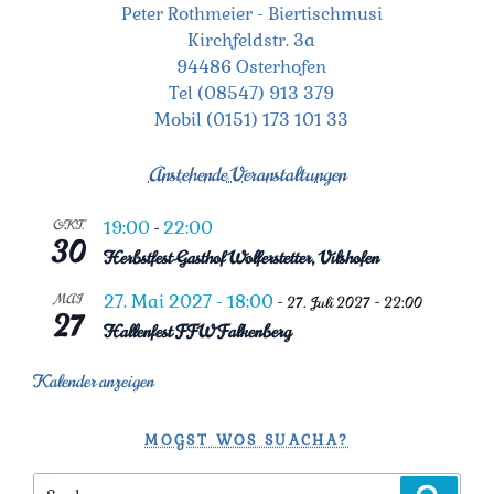
Peter Rothmeier - Biertischmusi
e
Kirchfeldstr. 3a
94486 Osterhofen
n
Tel (08547) 913 379
,
Mobil (0151) 173 101 33
N
Anstehende Veranstaltungen
a
OKT.
19:00
22:00
-
30
v
Herbstfest Gasthof Wolferstetter, Vilshofen
i
MAI
27. Mai 2027 - 18:00
-
27. Juli 2027 - 22:00
27
Hallenfest FFW Falkenberg
g
a
Kalender anzeigen
t
MOGST WOS SUACHA?
i
Suchen
Suchen