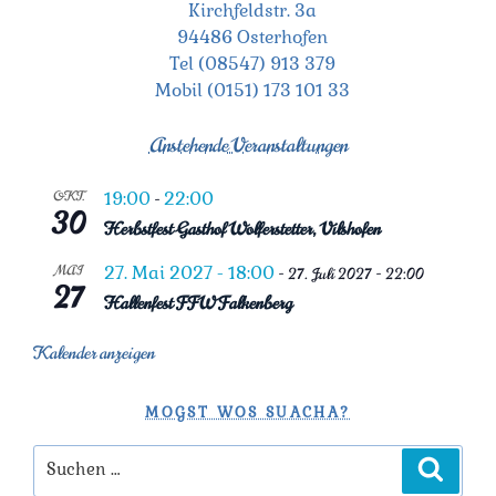
Kirchfeldstr. 3a
h
t
94486 Osterhofen
i
e
Tel (08547) 913 379
o
Mobil (0151) 173 101 33
u
n
Anstehende Veranstaltungen
n
d
OKT.
19:00
22:00
-
30
Herbstfest Gasthof Wolferstetter, Vilshofen
A
MAI
27. Mai 2027 - 18:00
-
27. Juli 2027 - 22:00
n
27
Hallenfest FFW Falkenberg
s
Kalender anzeigen
i
MOGST WOS SUACHA?
c
Suchen
h
Suchen
nach: